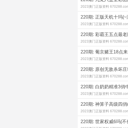
2023澳门正版资料 670288.co
220期: 正版天机十玛(
2023澳门正版资料 670288.co
220期: 彩霸王五点最老
2023澳门正版资料 670288.co
220期: 葡京赌王18点
2023澳门正版资料 670288.co
220期: 原创无敌杀坏庄
2023澳门正版资料 670288.co
220期: 白奶奶精准3俏
2023澳门正版资料 670288.co
220期: 神算子高级四俏
2023澳门正版资料 670288.co
220期: 世家权威6玛