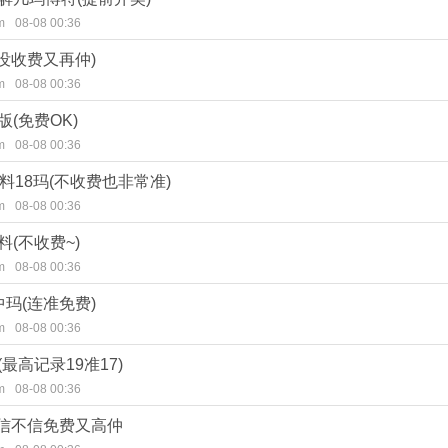
m
08-08 00:36
~没收费又再仲)
m
08-08 00:36
版(免费OK)
m
08-08 00:36
来料18玛(不收费也非常准)
m
08-08 00:36
料(不收费~)
m
08-08 00:36
中玛(连准免费)
m
08-08 00:36
(最高记录19准17)
m
08-08 00:36
(不信不信免费又高仲