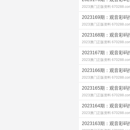
2023澳门正版资料 670288.co
2023169期：观音彩码
2023澳门正版资料 670288.co
2023168期：观音彩码
2023澳门正版资料 670288.co
2023167期：观音彩码
2023澳门正版资料 670288.co
2023166期：观音彩码
2023澳门正版资料 670288.co
2023165期：观音彩码
2023澳门正版资料 670288.co
2023164期：观音彩码
2023澳门正版资料 670288.co
2023163期：观音彩码