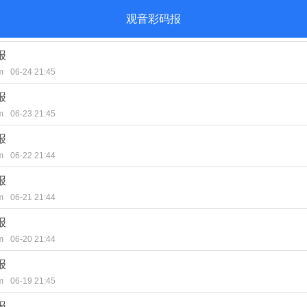
观音彩码报
报
m
06-24 21:45
报
m
06-23 21:45
报
m
06-22 21:44
报
m
06-21 21:44
报
m
06-20 21:44
报
m
06-19 21:45
报