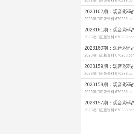
2023澳门正版资料 670288.co
2023162期：观音彩码
2023澳门正版资料 670288.co
2023161期：观音彩码
2023澳门正版资料 670288.co
2023160期：观音彩码
2023澳门正版资料 670288.co
2023159期：观音彩码
2023澳门正版资料 670288.co
2023158期：观音彩码
2023澳门正版资料 670288.co
2023157期：观音彩码
2023澳门正版资料 670288.co