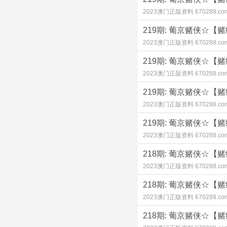
2023澳门正版资料 670288.co
219期: 葡京赌侠☆【
2023澳门正版资料 670288.co
219期: 葡京赌侠☆【
2023澳门正版资料 670288.co
219期: 葡京赌侠☆【
2023澳门正版资料 670288.co
219期: 葡京赌侠☆【
2023澳门正版资料 670288.co
218期: 葡京赌侠☆【
2023澳门正版资料 670288.co
218期: 葡京赌侠☆【
2023澳门正版资料 670288.co
218期: 葡京赌侠☆【