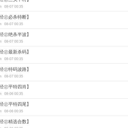
m
08-07 00:35
赌经㊣必杀特断】
m
08-07 00:35
赌经㊣绝杀半波】
m
08-07 00:35
赌经㊣最新杀码】
m
08-07 00:35
赌经㊣特码波路】
m
08-07 00:35
赌经㊣平特四肖】
m
08-06 00:35
赌经㊣平特四尾】
m
08-06 00:35
赌经㊣精选合数】