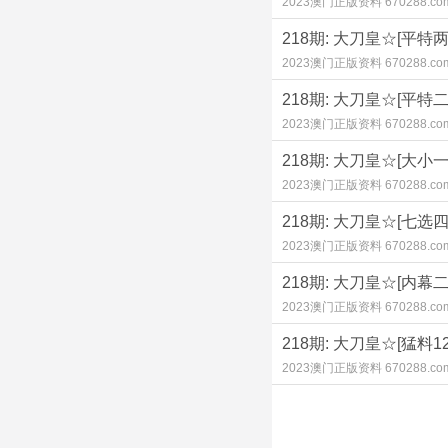
2023澳门正版资料 670288.co
218期: 大刀皇☆[平特两
2023澳门正版资料 670288.co
218期: 大刀皇☆[平特二
2023澳门正版资料 670288.co
218期: 大刀皇☆[大小一
2023澳门正版资料 670288.co
218期: 大刀皇☆[七选四
2023澳门正版资料 670288.co
218期: 大刀皇☆[内幕二
2023澳门正版资料 670288.co
218期: 大刀皇☆[猛料12
2023澳门正版资料 670288.co