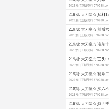
2023澳门正版资料 670288.co
219期: 大刀皇☆[猛料12
2023澳门正版资料 670288.co
219期: 大刀皇☆[前后六
2023澳门正版资料 670288.co
219期: 大刀皇☆[准杀十
2023澳门正版资料 670288.co
219期: 大刀皇☆[三头中
2023澳门正版资料 670288.co
219期: 大刀皇☆[稳杀二
2023澳门正版资料 670288.co
218期: 大刀皇☆[买六不
2023澳门正版资料 670288.co
218期: 大刀皇☆[特四季