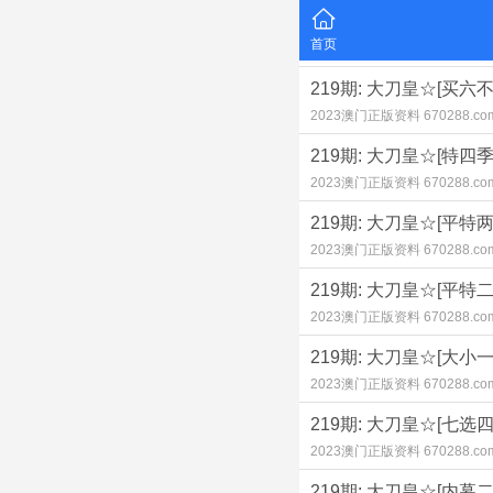
首页
219期: 大刀皇☆[买六不
2023澳门正版资料 670288.co
219期: 大刀皇☆[特四季
2023澳门正版资料 670288.co
219期: 大刀皇☆[平特两
2023澳门正版资料 670288.co
219期: 大刀皇☆[平特二
2023澳门正版资料 670288.co
219期: 大刀皇☆[大小一
2023澳门正版资料 670288.co
219期: 大刀皇☆[七选四
2023澳门正版资料 670288.co
219期: 大刀皇☆[内幕二