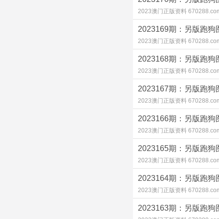
2023澳门正版资料 670288.co
2023169期：另版跑狗
2023澳门正版资料 670288.co
2023168期：另版跑狗
2023澳门正版资料 670288.co
2023167期：另版跑狗
2023澳门正版资料 670288.co
2023166期：另版跑狗
2023澳门正版资料 670288.co
2023165期：另版跑狗
2023澳门正版资料 670288.co
2023164期：另版跑狗
2023澳门正版资料 670288.co
2023163期：另版跑狗