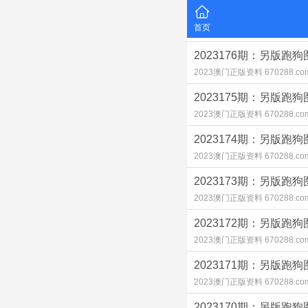
首页
2023176期：另版跑狗
2023澳门正版资料 670288.co
2023175期：另版跑狗
2023澳门正版资料 670288.co
2023174期：另版跑狗
2023澳门正版资料 670288.co
2023173期：另版跑狗
2023澳门正版资料 670288.co
2023172期：另版跑狗
2023澳门正版资料 670288.co
2023171期：另版跑狗
2023澳门正版资料 670288.co
2023170期：另版跑狗