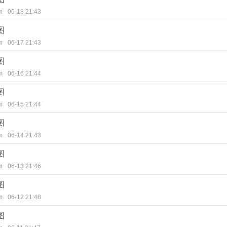
m
06-18 21:43
图
m
06-17 21:43
图
m
06-16 21:44
图
m
06-15 21:44
图
m
06-14 21:43
图
m
06-13 21:46
图
m
06-12 21:48
图