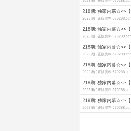
2023澳门正版资料 670288.co
218期: 独家内幕☆<
2023澳门正版资料 670288.co
218期: 独家内幕☆<
2023澳门正版资料 670288.co
218期: 独家内幕☆<
2023澳门正版资料 670288.co
218期: 独家内幕☆<
2023澳门正版资料 670288.co
218期: 独家内幕☆<
2023澳门正版资料 670288.co
218期: 独家内幕☆<>
2023澳门正版资料 670288.co