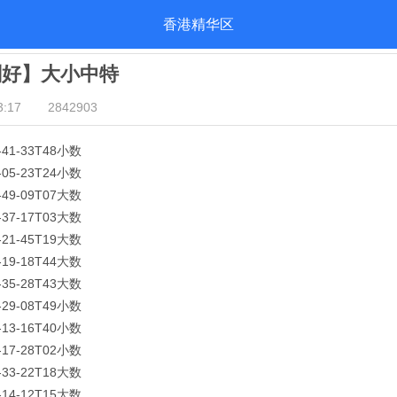
香港精华区
刚好】大小中特
:17
2842903
2-41-33T48小数
1-05-23T24小数
4-49-09T07大数
8-37-17T03大数
1-21-45T19大数
9-19-18T44大数
0-35-28T43大数
4-29-08T49小数
4-13-16T40小数
1-17-28T02小数
6-33-22T18大数
6-14-12T15大数