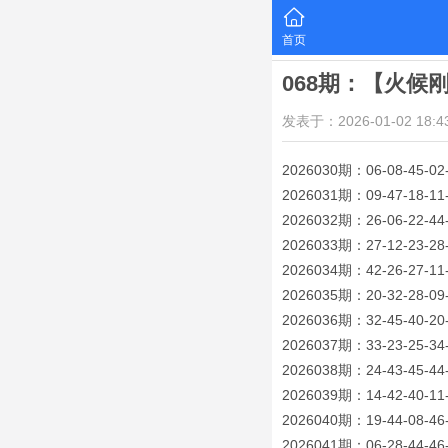
首页
068期：【火候
发表于：2026-01-02 18:43
2026030期：06-08-45-0
2026031期：09-47-18-1
2026032期：26-06-22-4
2026033期：27-12-23-2
2026034期：42-26-27-1
2026035期：20-32-28-0
2026036期：32-45-40-2
2026037期：33-23-25-3
2026038期：24-43-45-4
2026039期：14-42-40-1
2026040期：19-44-08-4
2026041期：06-28-44-4