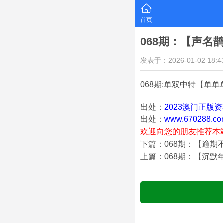
首页
068期：【声名
发表于：2026-01-02 18:43
068期:单双中特【单单
出处：
2023澳门正版
出处：
www.670288.co
欢迎向您的朋友推荐本
下篇：068期：【逾期
上篇：068期：【沉默