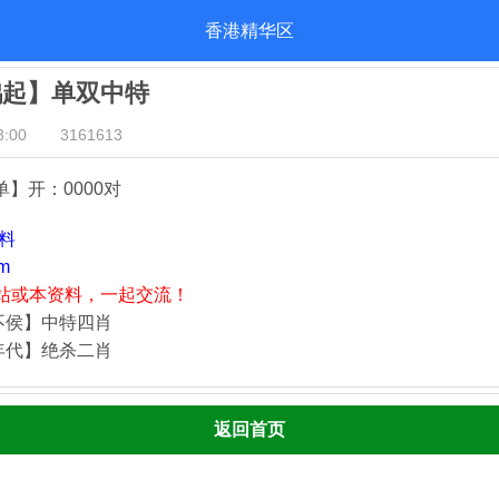
香港精华区
鹊起】单双中特
:00
3161613
单
】开：0000对
资料
m
站或本资料，一起交流！
不侯】中特四肖
年代】绝杀二肖
返回首页