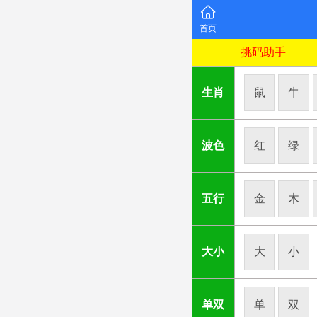
首页
挑码助手
生肖
鼠
牛
波色
红
绿
五行
金
木
大小
大
小
单双
单
双