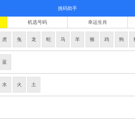
挑码助手
机选号码
幸运生肖
虎
兔
龙
蛇
马
羊
猴
鸡
狗
蓝
水
火
土