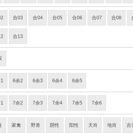
2
合03
合04
合05
合06
合07
合08
2
合13
双
1
6余2
6余3
6余4
6余5
1
7余2
7余3
7余4
7余5
7余6
肖
家禽
野兽
阴性
阳性
天肖
地肖
吉