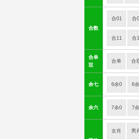
合01
合0
合数
合11
合1
合单
合单
合
双
余七
6余0
6余
余六
7余0
7余
女肖
男