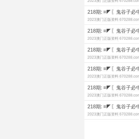
2023澳门正版资料 670288.co
218期: ≡◤〖鬼谷
2023澳门正版资料 670288.co
218期: ≡◤〖鬼谷
2023澳门正版资料 670288.co
218期: ≡◤〖鬼谷
2023澳门正版资料 670288.co
218期: ≡◤〖鬼谷
2023澳门正版资料 670288.co
218期: ≡◤〖鬼谷
2023澳门正版资料 670288.co
218期: ≡◤〖鬼谷
2023澳门正版资料 670288.co