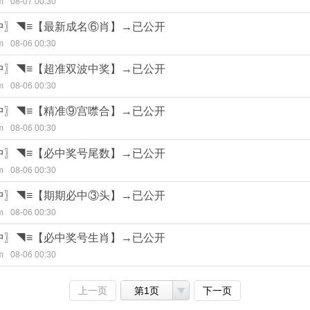
m
08-07 00:30
子必中〗◥≡【最新成名⑥肖】→已公开
m
08-06 00:30
子必中〗◥≡【超准双波中奖】→已公开
m
08-06 00:30
子必中〗◥≡【精准⑨宫噤合】→已公开
m
08-06 00:30
子必中〗◥≡【必中奖号尾数】→已公开
m
08-06 00:30
子必中〗◥≡【期期必中③头】→已公开
m
08-06 00:30
子必中〗◥≡【必中奖号生肖】→已公开
m
08-06 00:30
上一页
第1页
下一页