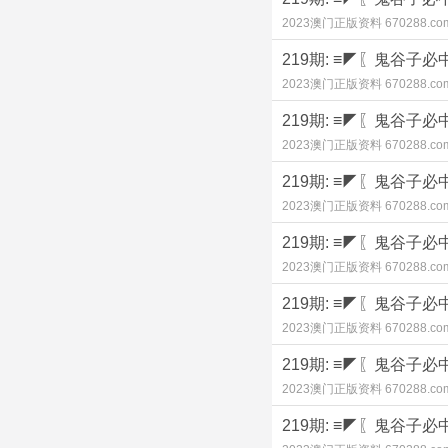
2023澳门正版资料 670288.co
219期: ≡◤〖鬼谷
2023澳门正版资料 670288.co
219期: ≡◤〖鬼谷
2023澳门正版资料 670288.co
219期: ≡◤〖鬼谷
2023澳门正版资料 670288.co
219期: ≡◤〖鬼谷
2023澳门正版资料 670288.co
219期: ≡◤〖鬼谷
2023澳门正版资料 670288.co
219期: ≡◤〖鬼谷
2023澳门正版资料 670288.co
219期: ≡◤〖鬼谷