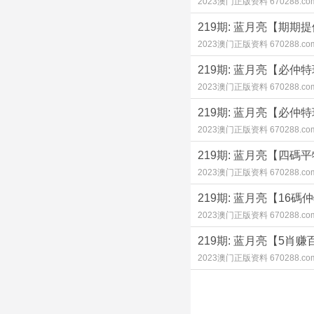
2023澳门正版资料 670288.co
219期: 蓝月亮【期
2023澳门正版资料 670288.co
219期: 蓝月亮【必仲
2023澳门正版资料 670288.co
219期: 蓝月亮【必
2023澳门正版资料 670288.co
219期: 蓝月亮【四碼
2023澳门正版资料 670288.co
219期: 蓝月亮【16
2023澳门正版资料 670288.co
219期: 蓝月亮【5肖
2023澳门正版资料 670288.co