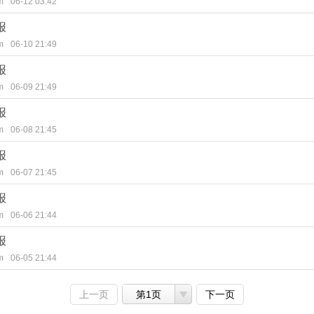
m
06-12 03:42
报
m
06-10 21:49
报
m
06-09 21:49
报
m
06-08 21:45
报
m
06-07 21:45
报
m
06-06 21:44
报
m
06-05 21:44
上一页
第1页
下一页