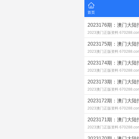
首页
2023176期：澳门大陆
2023澳门正版资料 670288.co
2023175期：澳门大陆
2023澳门正版资料 670288.co
2023174期：澳门大陆
2023澳门正版资料 670288.co
2023173期：澳门大陆
2023澳门正版资料 670288.co
2023172期：澳门大陆
2023澳门正版资料 670288.co
2023171期：澳门大陆
2023澳门正版资料 670288.co
2023170期：澳门大陆