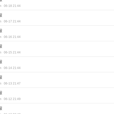
m
06-18 21:44
报
m
06-17 21:44
报
m
06-16 21:44
报
m
06-15 21:44
报
m
06-14 21:44
报
m
06-13 21:47
报
m
06-12 21:49
报