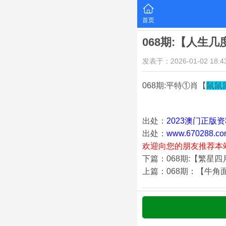
首页
068期:【人生
发表于：2026-01-02 18:43
068期:平特①肖【
鼠鼠
出处：
2023澳门正版
出处：
www.670288.co
欢迎向您的朋友推荐本
下篇：068期:【繁星
上篇：068期：【牛角